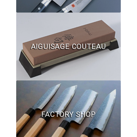
Hall of Fame
Bocuse d’Or
Ma sélection
AIGUISAGE COUTEAU
Mentions légales
Mon Compte
Partenaires
Plan du site
Politique de confidentialité
FACTORY SHOP
Politique en matière de remboursements et de retours