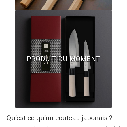
Questions / Réponses
Questions-Réponses?
Revendeurs
Revue de presse
Téléchargements
PRODUIT DU MOMENT
Thank you for booking
Tous les articles
Trouver mon couteau
Trouver mon magasin
Qu’est ce qu’un couteau japonais ?