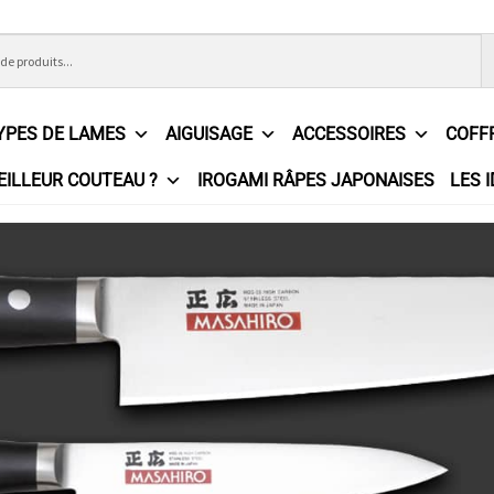
YPES DE LAMES
AIGUISAGE
ACCESSOIRES
COFF
EILLEUR COUTEAU ?
IROGAMI RÂPES JAPONAISES
LES 
ons Générales de Vente
Contact
Demande de devis
Expédition l
e
Partenaires
Plan du site
Politique de confidentialité
Politique e
?
Revendeurs
Revue de presse
Téléchargements
Thank you for 
n