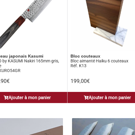
eau japonais Kasumi
Bloc couteaux
 by KASUMI Nakiri 165mm gris,
Bloc aimanté Haiku 6 couteaux
e
Réf. K13
 KURO54GR
,90
€
199,00
€
Ajouter à mon panier
Ajouter à mon panier