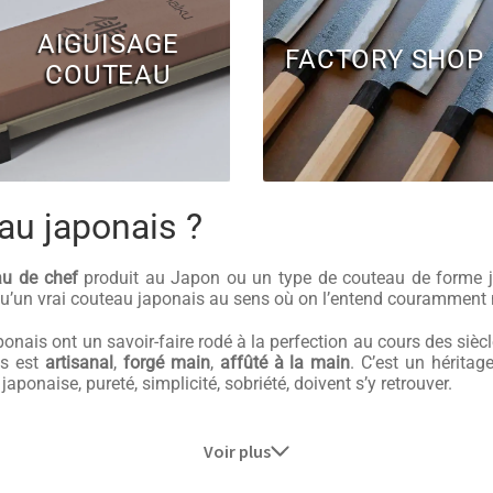
AIGUISAGE
FACTORY SHOP
COUTEAU
au japonais ?
au de chef
produit au Japon ou un type de couteau de forme j
 qu’un vrai couteau japonais au sens où on l’entend couramment 
japonais ont un savoir-faire rodé à la perfection au cours des sièc
is est
artisanal
,
forgé main
,
affûté à la main
. C’est un héritag
ponaise, pureté, simplicité, sobriété, doivent s’y retrouver.
Voir plus