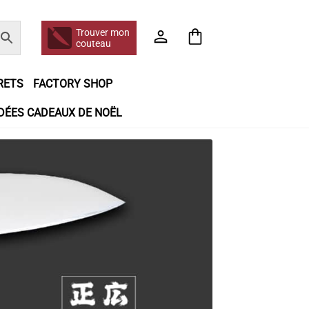
Trouver mon
couteau
RETS
FACTORY SHOP
IDÉES CADEAUX DE NOËL
e jour même
Frais de port
Hall of Fame
n matière de remboursements et de retours
booking
Tous les articles