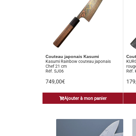
Couteau japonais Kasumi
Cout
Kasumi Rainbow couteau japonais
KURO
Chef 21 cm
roug
Réf. SJ06
Réf.
749,00
€
179
Ajouter à mon panier