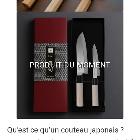
Questions / Réponses
Questions-Réponses?
Revendeurs
Revue de presse
Téléchargements
PRODUIT DU MOMENT
Thank you for booking
Tous les articles
Trouver mon couteau
Trouver mon magasin
Qu’est ce qu’un couteau japonais ?