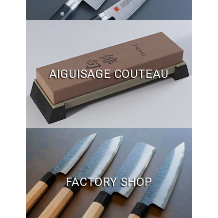
Hall of Fame
Bocuse d’Or
Ma sélection
AIGUISAGE COUTEAU
Mentions légales
Mon Compte
Partenaires
Plan du site
Politique de confidentialité
FACTORY SHOP
Politique en matière de remboursements et de retours