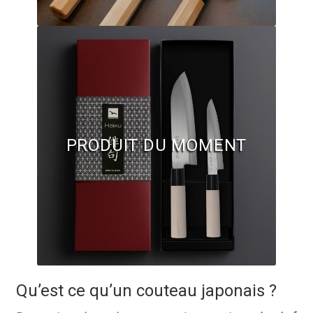
Questions / Réponses
Questions-Réponses?
Revendeurs
Revue de presse
Téléchargements
PRODUIT DU MOMENT
Thank you for booking
Tous les articles
Trouver mon couteau
Trouver mon magasin
Qu’est ce qu’un couteau japonais ?