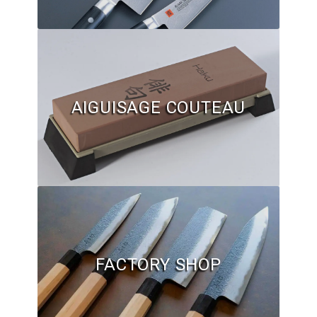
Hall of Fame
Bocuse d’Or
Ma sélection
AIGUISAGE COUTEAU
Mentions légales
Mon Compte
Partenaires
Plan du site
Politique de confidentialité
FACTORY SHOP
Politique en matière de remboursements et de retours