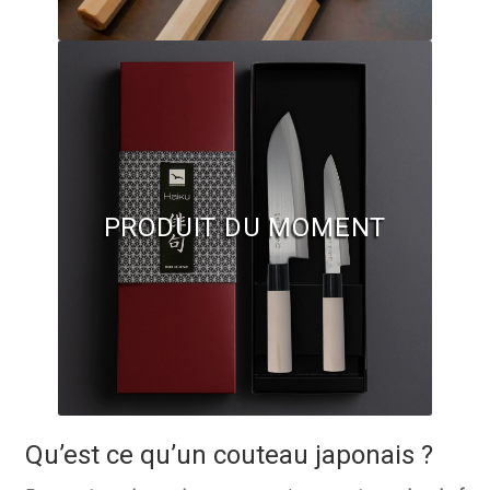
Questions / Réponses
Questions-Réponses?
Revendeurs
Revue de presse
Téléchargements
PRODUIT DU MOMENT
Thank you for booking
Tous les articles
Trouver mon couteau
Trouver mon magasin
Qu’est ce qu’un couteau japonais ?