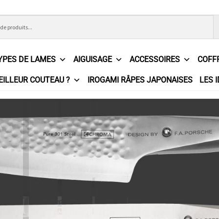
YPES DE LAMES
AIGUISAGE
ACCESSOIRES
COFF
EILLEUR COUTEAU ?
IROGAMI RÂPES JAPONAISES
LES 
ons Générales de Vente
Contact
Demande de devis
Expédition l
e
Partenaires
Plan du site
Politique de confidentialité
Politique e
?
Revendeurs
Revue de presse
Téléchargements
Thank you for 
n