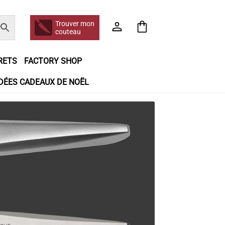
Trouver mon
couteau
RETS
FACTORY SHOP
IDÉES CADEAUX DE NOËL
e jour même
Frais de port
Hall of Fame
n matière de remboursements et de retours
booking
Tous les articles