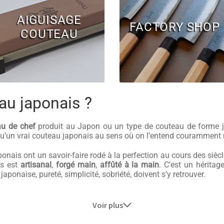
AIGUISAGE
FACTORY SHOP
COUTEAU
au japonais ?
au de chef
produit au Japon ou un type de couteau de forme j
 qu’un vrai couteau japonais au sens où on l’entend couramment 
japonais ont un savoir-faire rodé à la perfection au cours des sièc
is est
artisanal
,
forgé main
,
affûté à la main
. C’est un héritag
ponaise, pureté, simplicité, sobriété, doivent s’y retrouver.
Voir plus