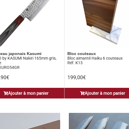
eau japonais Kasumi
Bloc couteaux
 by KASUMI Nakiri 165mm gris,
Bloc aimanté Haiku 6 couteaux
e
Réf. K13
 KURO54GR
,90
€
199,00
€
Ajouter à mon panier
Ajouter à mon panier