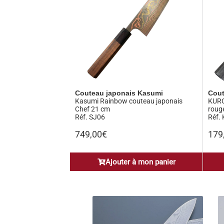
Couteau japonais Kasumi
Cout
Kasumi Rainbow couteau japonais
KURO
Chef 21 cm
roug
Réf. SJ06
Réf.
749,00
€
179
Ajouter à mon panier