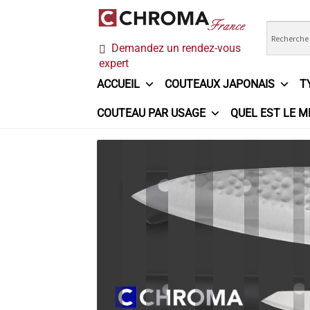
Aller
Aller
Demandez un rendez-vous
à
au
expert
la
contenu
navigation
ACCUEIL
COUTEAUX JAPONAIS
T
COUTEAU PAR USAGE
QUEL EST LE M
Accueil
Chroma France
Commande
Conditi
Ma sélection
Mentions légales
Mon Compt
Questions / Réponses
Questions-Réponses
Trouver mon couteau
Trouver mon magasi